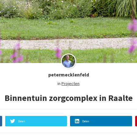
petermecklenfeld
in
Projecten
Binnentuin zorgcomplex in Raalte
Delen
Delen