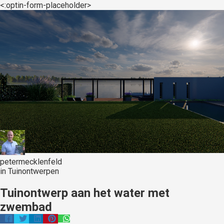
<:optin-form-placeholder>
petermecklenfeld
in
Tuinontwerpen
Tuinontwerp aan het water met
zwembad