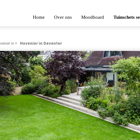
Home
Over ons
Moodboard
Tuinschets s
venier in
Hovenier in Deventer