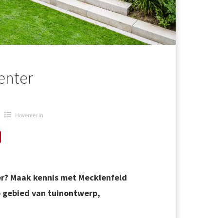
enter
Hovenier in
ter? Maak kennis met Mecklenfeld
op gebied van tuinontwerp,